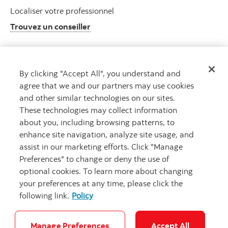
Localiser votre professionnel
Trouvez un conseiller
By clicking "Accept All", you understand and
Centre de ressources clients
agree that we and our partners may use cookies
Informations sur le plan et autres
and other similar technologies on our sites.
Visitez le centre de ressources clients
These technologies may collect information
about you, including browsing patterns, to
enhance site navigation, analyze site usage, and
assist in our marketing efforts. Click "Manage
Preferences" to change or deny the use of
optional cookies. To learn more about changing
your preferences at any time, please click the
following link.
Policy
Carrières
Notes juridiques
Confidentialité
Sécurité et fraude
Accessibilité
Paramètres des témoins
Manage Preferences
Accept All